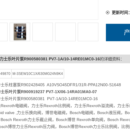
更新时间
士乐叶片泵R900580381 PV7-1A/10-14RE01MC0-16
的详细资料：
49870
M-3SEW10C1X/630MG24N9K4
乐柱塞泵R902428405 A10VSO45DFR1/31R-PPA12N00-S1648
乐叶片泵R900919237 PV7-1X/06-14RA01MA0-07
乐叶片泵R900580381 PV7-1A/10-14RE01MC0-16
Rexroth电磁阀，力士乐Rexroth比例阀，力士乐Rexroth溢流阀，力士乐Re
noid valve ,力士乐换向阀，博世电磁阀，Bosch电磁阀，Bosch液压阀，Bo
osch Rexroth力士乐截止阀，Bosch博世 Rexroth单向阀，Bosch R
osch博世力士乐Rexroth压力阀，Bosch博世Rexroth力士乐比例阀，比例