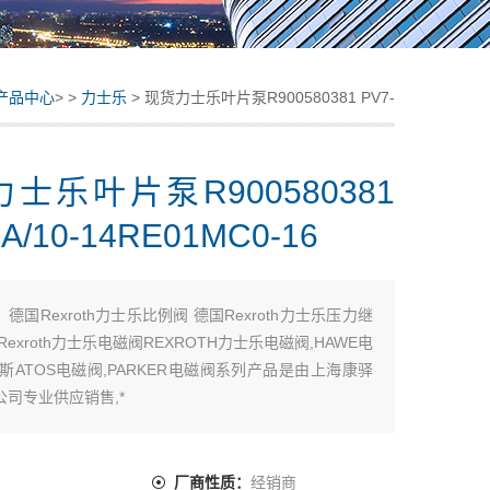
产品中心
> >
力士乐
> 现货力士乐叶片泵R900580381 PV7-
1A/10-14RE01MC0-16
士乐叶片泵R900580381
1A/10-14RE01MC0-16
：
德国Rexroth力士乐比例阀 德国Rexroth力士乐压力继
Rexroth力士乐电磁阀REXROTH力士乐电磁阀,HAWE电
斯ATOS电磁阀,PARKER电磁阀系列产品是由上海康驿
公司专业供应销售,*
片泵R900580381 PV7-1A/10-14RE01MC0-16
：
厂商性质：
经销商