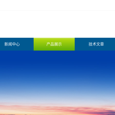
新闻中心
产品展示
技术文章