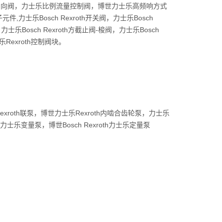
式比例方向阀，力士乐比例流量控制阀，博世力士乐高频响方式
件,力士乐Bosch Rexroth开关阀，力士乐Bosch
力士乐Bosch Rexroth方截止阀-梭阀，力士乐Bosch
乐Rexroth控制阀块。
exroth联泵，博世力士乐Rexroth内啮合齿轮泵，力士乐
oth力士乐变量泵，博世Bosch Rexroth力士乐定量泵