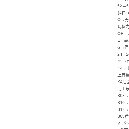
6X→
斜杠
O→
现货力士
OF
E→
G→直
24→
N9
K4→
上有
K4后
力士乐现
B08→
B10→
B12→
B08
V→