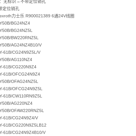
面：无标识→不带定位销孔
→带定位销孔
xroth力士乐 R900021389 6通24V线圈
Y50B/BG24NZ4
Y50B/BG24NZ5L
Y50B/BW220RNZ5L
Y50B/AG24NZ4B10/V
Y-61B/CG24N9Z5L/V
Y50B/AG110NZ4
Y-61B/CG220N9Z4
Y-61B/OFCG24N9Z4
Y50B/OFAG24NZ5L
Y-61B/OFCG24N9Z5L
Y-61B/CW110RN9Z5L
Y50B/AG220NZ4
Y50B/OFAW220RNZ5L
Y-61B/CG24N9Z4/V
Y-61B/CG220N9Z5LB12
Y-61B/CG24N9Z4B10/V