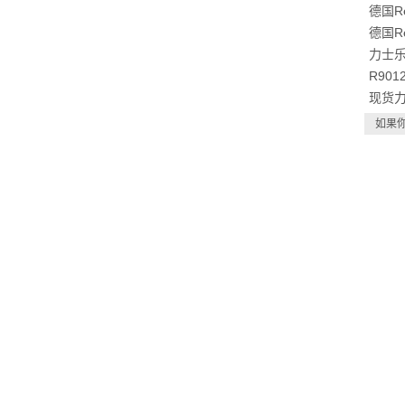
德国Re
德国Re
力士乐 
R901
现货力士
如果