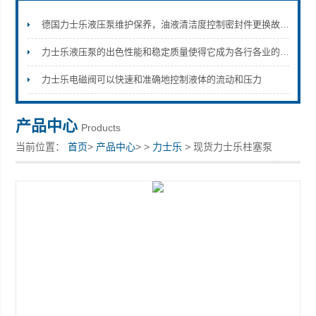
德国力士乐液压泵维护保养，油液清洁度控制密封件更换故障排查方法
力士乐液压泵的出色性能和稳定质量使得它成为各行各业的选择
上海康驿实业有限公司
力士乐电磁阀可以快速和准确地控制液体的流动和压力
产品中心
Products
当前位置：
首页
>
产品中心
> >
力士乐
> 现货力士乐柱塞泵
R910945133 A10VSO71DR/31R-PPA12N00