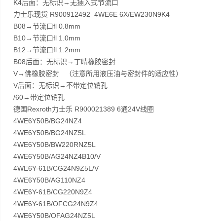
K4后面：无标识→无插入式节流口
力士乐现货 R900912492 4WE6E 6X/EW230N9K4
B08→节流口fl 0.8mm
B10→节流口fl 1.0mm
B12→节流口fl 1.2mm
B08后面：无标识→丁晴橡胶密封
V→佛橡胶密封 （注意所用液压油与密封件的适应性）
V后面：无标识→不带定位销孔
/60→带定位销孔
德国Rexroth力士乐 R900021389 6通24V线圈
4WE6Y50B/BG24NZ4
4WE6Y50B/BG24NZ5L
4WE6Y50B/BW220RNZ5L
4WE6Y50B/AG24NZ4B10/V
4WE6Y-61B/CG24N9Z5L/V
4WE6Y50B/AG110NZ4
4WE6Y-61B/CG220N9Z4
4WE6Y-61B/OFCG24N9Z4
4WE6Y50B/OFAG24NZ5L