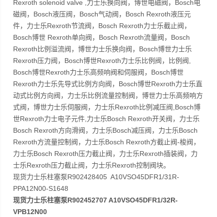
Rexroth solenoid valve ,力士乐换向阀，博世电磁阀，Bosch电
磁阀，Bosch液压阀，Bosch气动阀，Bosch Rexroth液压元
件，力士乐Rexroth节流阀，Bosch Rexroth力士乐截止阀，
Bosch博世 Rexroth单向阀，Bosch Rexroth流量阀，Bosch
Rexroth比例溢流阀，博世力士乐换向阀，Bosch博世力士乐
Rexroth压力阀，Bosch博世Rexroth力士乐比例阀，比例阀,
Bosch博世Rexroth力士乐高频响阀和伺服阀，Bosch博世
Rexroth力士乐先导式比例方向阀，Bosch博世Rexroth力士乐直
动式比例方向阀，力士乐比例流量控制阀，博世力士乐高频响方
式阀，博世力士乐伺服阀，力士乐Rexroth比例减压阀,Bosch博
世Rexroth力士电子元件,力士乐Bosch Rexroth开关阀，力士乐
Bosch Rexroth方向滑阀，力士乐Bosch减压阀，力士乐Bosch
Rexroth方流量控制阀，力士乐Bosch Rexroth方截止阀-梭阀，
力士乐Bosch Rexroth压力截止阀，力士乐Rexroth插装阀，力
士乐Rexroth压力截止阀，力士乐Rexroth控制阀块。
现货力士乐柱塞泵R902428405 A10VSO45DFR1/31R-
PPA12N00-S1648
现货力士乐柱塞泵R902452707 A10VSO45DFR1/32R-
VPB12N00