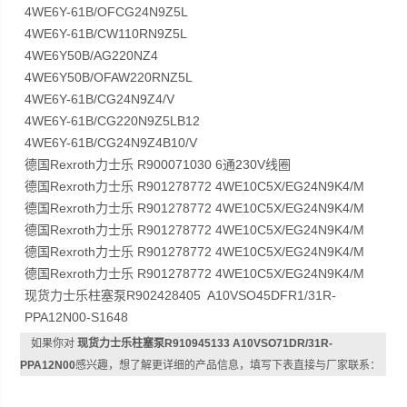
4WE6Y-61B/OFCG24N9Z5L
4WE6Y-61B/CW110RN9Z5L
4WE6Y50B/AG220NZ4
4WE6Y50B/OFAW220RNZ5L
4WE6Y-61B/CG24N9Z4/V
4WE6Y-61B/CG220N9Z5LB12
4WE6Y-61B/CG24N9Z4B10/V
德国Rexroth力士乐 R900071030 6通230V线圈
德国Rexroth力士乐 R901278772 4WE10C5X/EG24N9K4/M
德国Rexroth力士乐 R901278772 4WE10C5X/EG24N9K4/M
德国Rexroth力士乐 R901278772 4WE10C5X/EG24N9K4/M
德国Rexroth力士乐 R901278772 4WE10C5X/EG24N9K4/M
德国Rexroth力士乐 R901278772 4WE10C5X/EG24N9K4/M
现货力士乐柱塞泵R902428405 A10VSO45DFR1/31R-
PPA12N00-S1648
如果你对
现货力士乐柱塞泵R910945133 A10VSO71DR/31R-
PPA12N00
感兴趣，想了解更详细的产品信息，填写下表直接与厂家联系：