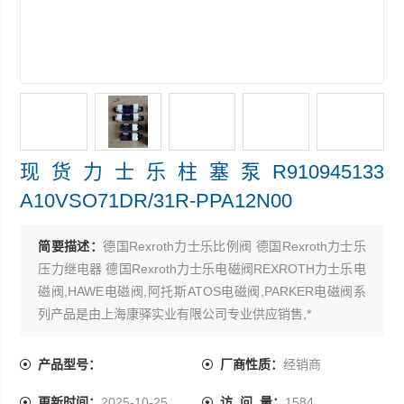
现货力士乐柱塞泵R910945133
A10VSO71DR/31R-PPA12N00
简要描述：
德国Rexroth力士乐比例阀 德国Rexroth力士乐
压力继电器 德国Rexroth力士乐电磁阀REXROTH力士乐电
磁阀,HAWE电磁阀,阿托斯ATOS电磁阀,PARKER电磁阀系
列产品是由上海康驿实业有限公司专业供应销售,*
现货力士乐柱塞泵R910945133 A10VSO71DR/31R-
PPA12N00
产品型号：
厂商性质：
经销商
更新时间：
2025-10-25
访 问 量：
1584