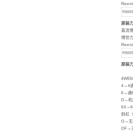
Rex
R9005
原装力士
直流博
博世力
Rexr
R9005
原装力士
4WE6
4→4
6→通
D→机
6X→
斜杠
O→
OF