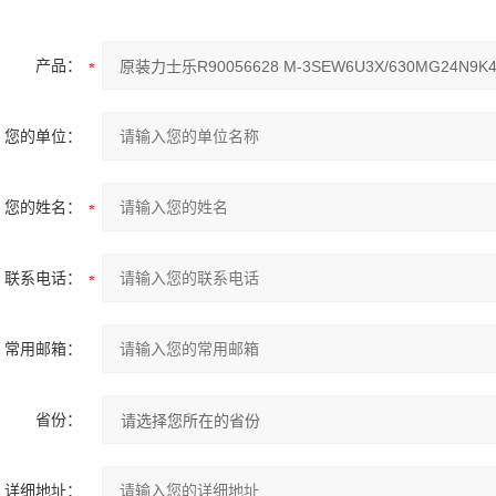
产品：
您的单位：
您的姓名：
联系电话：
常用邮箱：
省份：
详细地址：