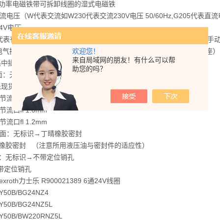
高功率电磁铁带可拆卸线圈的湿式电磁铁
流电压（W代表交流如W230代表交流230V电压 50/60Hz,G205代表
24V电压
→代表有隐式手动应急操作（标准）（只有N代表带有手动应急操作，无手
欢迎您！
电气接线形式（单独接线，带有插头定位销DIN43 650-AM2,无导线插
来自局域网的朋友！有什么可以帮
集中插头，有亮灯显示（不带直角插座）
助您的吗？
面：无标识→无插入式节流口
货 R900912492 4WE6E 6X/EW230N9K4
节流口fl 0.8mm
节流口fl 1.0mm
节流口fl 1.2mm
后面：无标识→丁晴橡胶密封
佛橡胶密封 （注意所用液压油与密封件的适应性）
面：无标识→不带定位销孔
→带定位销孔
xroth力士乐 R900021389 6通24V线圈
Y50B/BG24NZ4
Y50B/BG24NZ5L
Y50B/BW220RNZ5L