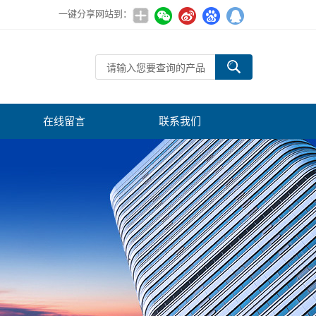
一键分享网站到：
在线留言
联系我们