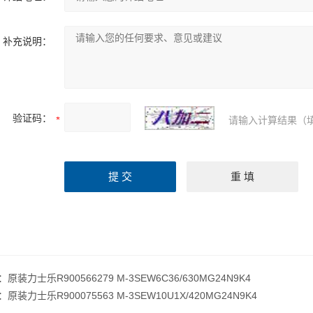
补充说明：
验证码：
请输入计算结果（
：
原装力士乐R900566279 M-3SEW6C36/630MG24N9K4
：
原装力士乐R900075563 M-3SEW10U1X/420MG24N9K4