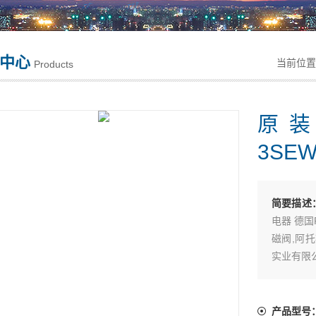
中心
当前位
Products
原装力
3SEW
简要描述
电器 德国
磁阀,阿托
实业有限
原装力士乐R
产品型号