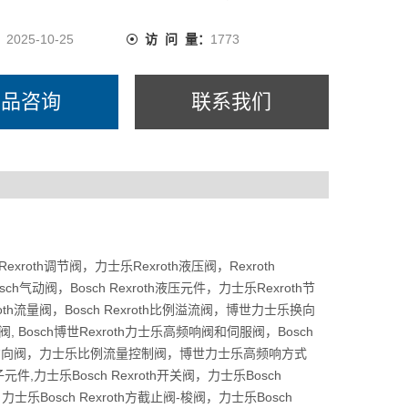
：
2025-10-25
访 问 量：
1773
产品咨询
联系我们
xroth调节阀，力士乐Rexroth液压阀，Rexroth
sch气动阀，Bosch Rexroth液压元件，力士乐Rexroth节
exroth流量阀，Bosch Rexroth比例溢流阀，博世力士乐换向
阀, Bosch博世Rexroth力士乐高频响阀和伺服阀，Bosch
式比例方向阀，力士乐比例流量控制阀，博世力士乐高频响方式
件,力士乐Bosch Rexroth开关阀，力士乐Bosch
力士乐Bosch Rexroth方截止阀-梭阀，力士乐Bosch