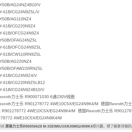
Y50B/AG24NZ4B10/V
Y-61B/CG24N9Z5L/V
Y50B/AG110NZ4
Y-61B/CG220N9Z4
Y-61B/OFCG24N9Z4
Y50B/OFAG24NZ5L
Y-61B/OFCG24N9Z5L
Y-61B/CW110RN9Z5L
Y50B/AG220NZ4
Y50B/OFAW220RNZ5L
Y-61B/CG24N9Z4/V
Y-61B/CG220N9Z5LB12
Y-61B/CG24N9Z4B10/V
xroth力士乐 R900071030 6通230V线圈
xroth力士乐 R901278772 4WE10C5X/EG24N9K4/M 德国Rexroth力士乐
R901278772 4WE10C5X/EG24N9K4/M 德国Rexroth力士乐 R901278
278772 4WE10C5X/EG24N9K4/M
你对
原装力士乐R90056628 M-3SEW6U3X/630MG24N9K4
感兴趣，想了解更详细的