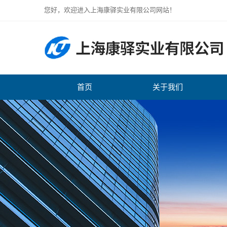
您好，欢迎进入上海康驿实业有限公司网站！
首页
关于我们