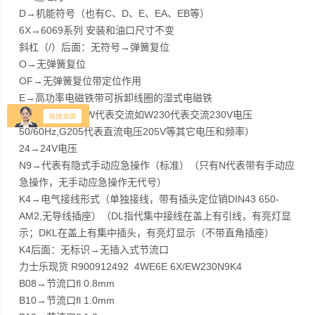
D→机能符号（也有C、D、E、EA、EB等）
6X→6069系列 安装和油口尺寸不变
斜杠（/）后面：无符号→弹簧复位
O→无弹簧复位
OF→无弹簧复位带定位作用
E→高功率电磁铁带可拆卸线圈的湿式电磁铁
G→直流电压（W代表交流如W230代表交流230V电压
50/60Hz,G205代表直流电压205V等其它电压和频率）
24→24V电压
N9→代表有隐式手动应急操作（标准）（只有N代表带有手动应
急操作，无手动应急操作无代号）
K4→电气接线形式（单独接线，带有插头定位销DIN43 650-
AM2,无导线插座）（DL指代集中接线在盖上有引线，有亮灯显
示；DKL在盖上有集中插头，有亮灯显示（不带直角插座）
K4后面：无标识→无插入式节流口
力士乐现货 R900912492 4WE6E 6X/EW230N9K4
B08→节流口fl 0.8mm
B10→节流口fl 1.0mm