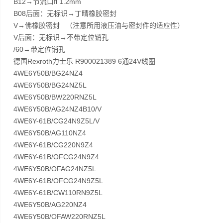
B12→节流口fl 1.2mm
B08后面：无标识→丁晴橡胶密封
V→佛橡胶密封 （注意所用液压油与密封件的适应性）
V后面：无标识→不带定位销孔
/60→带定位销孔
德国Rexroth力士乐 R900021389 6通24V线圈
4WE6Y50B/BG24NZ4
4WE6Y50B/BG24NZ5L
4WE6Y50B/BW220RNZ5L
4WE6Y50B/AG24NZ4B10/V
4WE6Y-61B/CG24N9Z5L/V
4WE6Y50B/AG110NZ4
4WE6Y-61B/CG220N9Z4
4WE6Y-61B/OFCG24N9Z4
4WE6Y50B/OFAG24NZ5L
4WE6Y-61B/OFCG24N9Z5L
4WE6Y-61B/CW110RN9Z5L
4WE6Y50B/AG220NZ4
4WE6Y50B/OFAW220RNZ5L