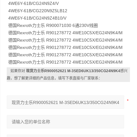
4WE6Y-61B/CG24N9Z4/V
4WE6Y-61B/CG220N9Z5LB12
4WE6Y-61B/CG24N9Z4B10/V
德国Rexroth力士乐 R900071030 6通230V线圈
德国Rexroth力士乐 R901278772 4WE10C5X/EG24N9K4/M
德国Rexroth力士乐 R901278772 4WE10C5X/EG24N9K4/M
德国Rexroth力士乐 R901278772 4WE10C5X/EG24N9K4/M
德国Rexroth力士乐 R901278772 4WE10C5X/EG24N9K4/M
德国Rexroth力士乐 R901278772 4WE10C5X/EG24N9K4/M
如果你对
现货力士乐R900052621 M-3SED6UK13/350CG24N9K4
感兴
趣，想了解更详细的产品信息，填写下表直接与厂家联系：