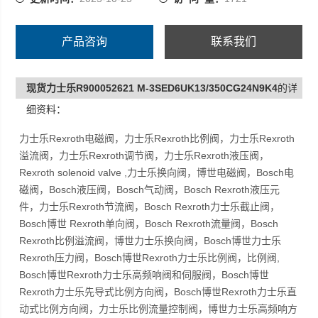
产品咨询
联系我们
现货力士乐R900052621 M-3SED6UK13/350CG24N9K4
的详
细资料：
力士乐Rexroth电磁阀，力士乐Rexroth比例阀，力士乐Rexroth
溢流阀，力士乐Rexroth调节阀，力士乐Rexroth液压阀，
Rexroth solenoid valve ,力士乐换向阀，博世电磁阀，Bosch电
磁阀，Bosch液压阀，Bosch气动阀，Bosch Rexroth液压元
件，力士乐Rexroth节流阀，Bosch Rexroth力士乐截止阀，
Bosch博世 Rexroth单向阀，Bosch Rexroth流量阀，Bosch
Rexroth比例溢流阀，博世力士乐换向阀，Bosch博世力士乐
Rexroth压力阀，Bosch博世Rexroth力士乐比例阀，比例阀,
Bosch博世Rexroth力士乐高频响阀和伺服阀，Bosch博世
Rexroth力士乐先导式比例方向阀，Bosch博世Rexroth力士乐直
动式比例方向阀，力士乐比例流量控制阀，博世力士乐高频响方