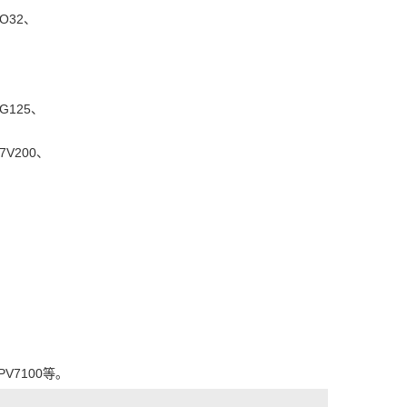
O32、
G125、
7V200、
PV7100等。