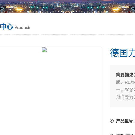
中心
Products
德国
简要描述
牌，RE
一，50多年
部门致力
誉。
产品型号