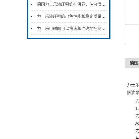
德国力士乐液压泵维护保养，油液清洁度控制密封件更换故障排查方法
力士乐液压泵的出色性能和稳定质量使得它成为各行各业的选择
力士乐电磁阀可以快速和准确地控制液体的流动和压力
德国
力士乐
器油
力士
1.
力士乐
A10V
力士乐
A4VS