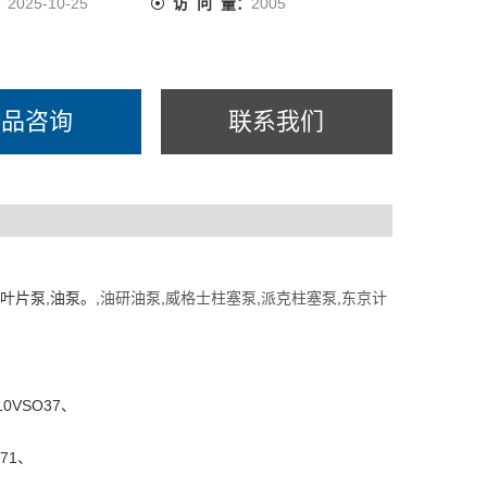
：
2025-10-25
访 问 量：
2005
产品咨询
联系我们
,叶片泵,油泵。,
油研油泵
,
威格士柱塞泵
,
派克柱塞泵
,
东京计
0VSO37、
71、