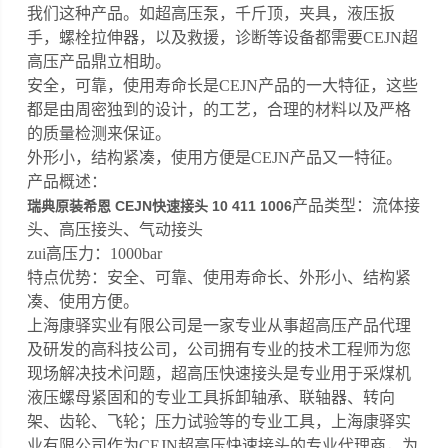
我们这种产品。如超高压泵，千斤顶，夹具，液压扳
手，螺栓拉伸器，以及救援，诊断等设备都需要CEJN超
高压产品鼎立相助。
安全，可靠，使用寿命长是CEJN产品的一大特征，这些
都是由周密独到的设计，的工艺，合理的材料以及严格
的质量检测来保证。
外形小，结构紧凑，使用方便是CEJN产品又一特征。
产品概述：
产品类型：流体接
瑞典原装希恩 CEJN快速接头 10 411 1006
头、高压接头、气动接头
zui高压力：1000bar
特点优势：安全、可靠、使用寿命长、外形小、结构紧
凑、使用方便。
上海康驿实业有限公司是一家专业从事超高压产品代理
及研发的高科技公司，公司拥有专业的技术工程师为您
现场解决技术问题，超高压快速接头是专业用于采煤机
液压螺母紧固和的专业工具拆卸轴承、联轴器、转向
架、齿轮、飞轮；压力试验等的专业工具，上海康驿实
业有限公司作为CEJN超高压快速接头的专业代理商，为