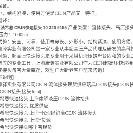
保证。
小，结构紧凑，使用方便是CEJN产品又一特征。
概述：
产品类型：流体接头、高压接
希恩 CEJN快速接头 10 320 5155
压力：1000bar
优势：安全、可靠、使用寿命长、外形小、结构紧凑、使用方便
康驿实业有限公司是一家专业从事超高压产品代理及研发的高科
问题，超高压快速接头是专业用于采煤机液压螺母紧固和的专业
验等的专业工具，上海康驿实业有限公司作为CEJN超高压快速
速接头备有大量库存，欢迎广大新老客户前来咨询！
细说明】
驿实业有限公司CEJN 流体接头现货供应瑞典CEJN接头|CEJN快速
CEJN接头|接头Joint|
N希恩快速接头 上海康驿液压CEJN 流体接头
JN希恩快速接头 优质供应
N希恩快速接头 上海*代理经销商CEJN 流体接头
N希恩快速接头 上海*货源
JN希恩快速接头哪里有现货