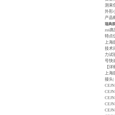
测来
外形
产品
瑞典原装
zui高
特点
上海
技术
力试
号快
【详
上海康
接头| 
CEJ
CE
CEJ
CEJ
CE