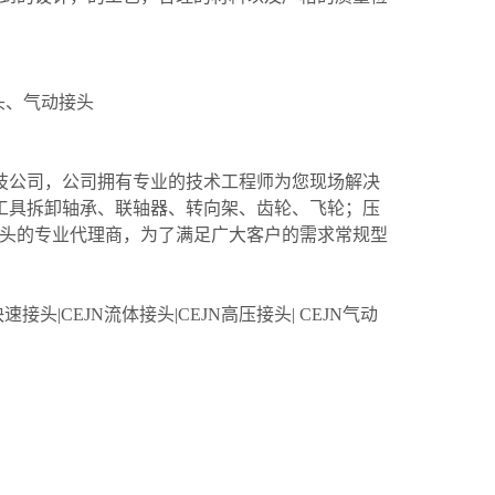
头、气动接头
。
技公司，公司拥有专业的技术工程师为您现场解决
工具拆卸轴承、联轴器、转向架、齿轮、飞轮；压
接头的专业代理商，为了满足广大客户的需求常规型
接头|CEJN流体接头|CEJN高压接头| CEJN气动