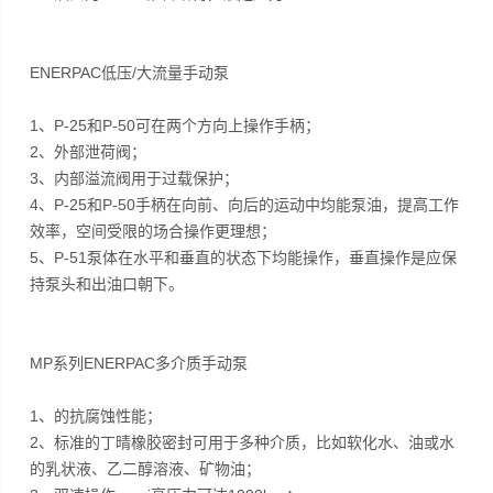
ENERPAC低压/大流量手动泵
1、P-25和P-50可在两个方向上操作手柄；
2、外部泄荷阀；
3、内部溢流阀用于过载保护；
4、P-25和P-50手柄在向前、向后的运动中均能泵油，提高工作
效率，空间受限的场合操作更理想；
5、P-51泵体在水平和垂直的状态下均能操作，垂直操作是应保
持泵头和出油口朝下。
MP系列ENERPAC多介质手动泵
1、的抗腐蚀性能；
2、标准的丁晴橡胶密封可用于多种介质，比如软化水、油或水
的乳状液、乙二醇溶液、矿物油；