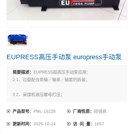
EUPRESS高压手动泵 europress手动泵
简要描述：
EUPRESS超高压手动泵应用：
2.1、过盈配合类轴／轴承／轴套的拆装；
3.2、采煤机液压螺母打压；
4.3、给液压螺栓拉伸器打压；
产品型号：
PML-16228
厂商性质：
经销商
EUPRESS高压手动泵 europress手动泵
更新时间：
2025-10-24
访 问 量：
1657