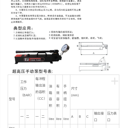
+
每冲程
工作
输出油
油
有
手
压力
尺寸
的容积
箱
效
柄
（BAR）
(mm)
（CC）
型号
容
容
扭
积
积
力
输出接
压力表
一
二
一
二
A
B
C
litre
litre
litre
口
口