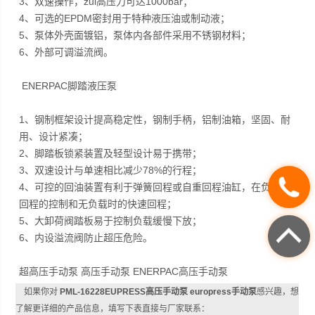
3、双速操作，zui高压力可达1000bar；
4、可选的EPDM密封用于特种液压油或制动液；
5、泵体外壳面镀铝，泵体内各部件采用不锈钢材料；
6、外部可调溢流阀。
ENERPAC脚踏液压泵
1、钢制框架设计提高稳定性，钢制手柄，铝制油箱，坚固、耐
用、设计紧凑；
2、脚踏板锁紧装置及轻型设计易于携带；
3、双速设计与单速相比减少78%的行程；
4、可控的回油装置有利于弹簧回程或自重回程油缸，在负重时
回程的控制和无负载时的快速回程；
5、大卸荷阀踏板易于控制负载缓慢下放；
6、内设溢流阀防止超压危险。
超高压手动泵 高压手动泵 ENERPAC高压手动泵
如果你对
PML-16228EUPRESS高压手动泵 europress手动泵
感兴趣，想
了解更详细的产品信息，填写下表直接与厂家联系：