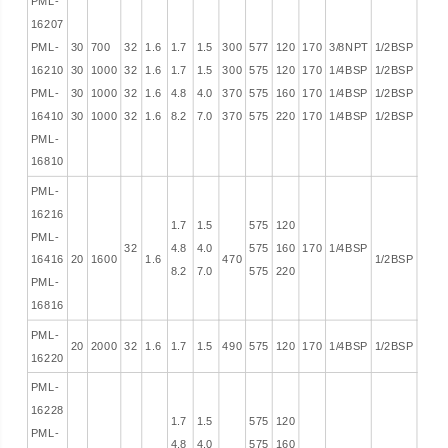
PML-
16207
PML-
30
700
32
1.6
1.7
1.5
300
577
120
170
3/8NPT
1/2BSP
16210
30
1000
32
1.6
1.7
1.5
300
575
120
170
1/4BSP
1/2BSP
PML-
30
1000
32
1.6
4.8
4.0
370
575
160
170
1/4BSP
1/2BSP
16410
30
1000
32
1.6
8.2
7.0
370
575
220
170
1/4BSP
1/2BSP
PML-
16810
PML-
16216
1.7
1.5
575
120
PML-
32
4.8
4.0
575
160
170
1/4BSP
16416
20
1600
1.6
470
1/2BSP
8.2
7.0
575
220
PML-
16816
PML-
20
2000
32
1.6
1.7
1.5
490
575
120
170
1/4BSP
1/2BSP
16220
PML-
16228
1.7
1.5
575
120
PML-
4.8
4.0
575
160