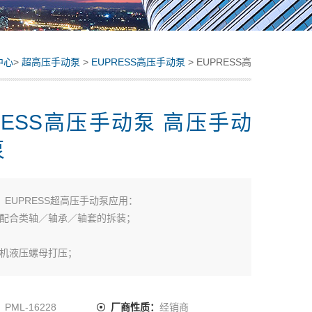
中心
>
超高压手动泵
>
EUPRESS高压手动泵
> EUPRESS高
压手动泵 高压手动试压泵
RESS高压手动泵 高压手动
泵
：
EUPRESS超高压手动泵应用：
过盈配合类轴／轴承／轴套的拆装；
煤机液压螺母打压；
液压螺栓拉伸器打压；
SS高压手动泵 高压手动试压泵
：
PML-16228
厂商性质：
经销商