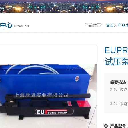
中心
当前位置：
首页
>
产品
Products
EUP
试压
简要描述
2.1、
3.2、采
4.3、给
EUPRE
产品型号