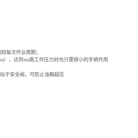
缩短每次作业周期；
0Mpa），达到zui高工作压力时也只需很小的手柄作用
类似于安全阀，可防止油箱超压