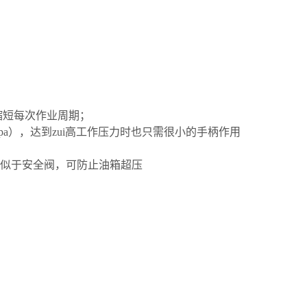
缩短每次作业周期；
0Mpa），达到zui高工作压力时也只需很小的手柄作用
类似于安全阀，可防止油箱超压