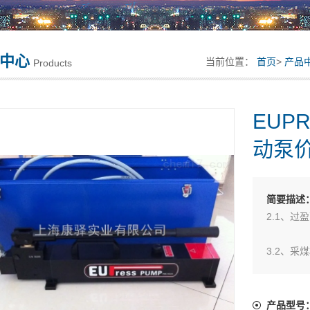
中心
当前位置：
首页
>
产品
Products
EUP
动泵
简要描述
2.1、
3.2、采
4.3、给
EUPRE
产品型号