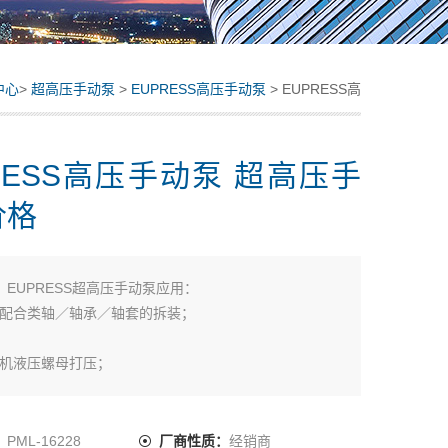
中心
>
超高压手动泵
>
EUPRESS高压手动泵
> EUPRESS高
压手动泵 超高压手动泵价格
RESS高压手动泵 超高压手
价格
：
EUPRESS超高压手动泵应用：
过盈配合类轴／轴承／轴套的拆装；
煤机液压螺母打压；
液压螺栓拉伸器打压；
SS高压手动泵 超高压手动泵价格
：
PML-16228
厂商性质：
经销商