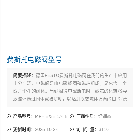
费斯托电磁阀型号
简要描述：
德国FESTO费斯托电磁阀在我们的生产中应用
十分广泛，电磁阀是由电磁线圈和磁芯组成，是包含一个
或几个孔的阀体。当线圈通电或断电时，磁芯的运转将导
致流体通过阀体或被切断，以达到改变流体方向的目的-德
国FESTO电磁阀选型手册,FESTO费斯托电磁阀型号 德国
FESTO费斯托
产品型号：
MFH-5/3E-1/4-B
厂商性质：
经销商
更新时间：
2025-10-24
访 问 量：
3110