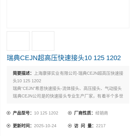
瑞典CEJN超高压快速接头10 125 1202
简要描述：
上海康驿实业有限公司-瑞典CEJN超高压快速接
头10 125 1202
瑞典“CEJN"希恩快速接头-流体接头、高压接头、气动接头
瑞典CEJN公司是的快速接头专业生产厂家，有着半个多世
纪发展历史，在快速接头方面处于*水平，规格齐全，应用
广泛，在三十多个国家或地区设有子公司或代表处。其产
产品型号：
10 125 1202
厂商性质：
经销商
品设计*，性能*，切实地保证节时，节能，提高您的工作效
更新时间：
2025-10-24
访 问 量：
2217
率，尤其超高压方面产品